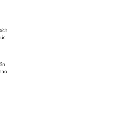
tích
úc.
yến
hao
h