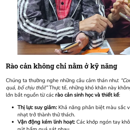
Rào cản không chỉ nằm ở kỹ năng
Chúng ta thường nghe những câu cảm thán như:
“Co
quá, bố chịu thôi!”
Thực tế, những khó khăn này khôn
lớn bắt nguồn từ các
rào cản sinh học và thiết kế
:
Thị lực suy giảm:
Khả năng phân biệt màu sắc và
nhạt trở thành thử thách.
Vận động kém linh hoạt:
Các khớp ngón tay khôn
nút bấm quá sát nhau.