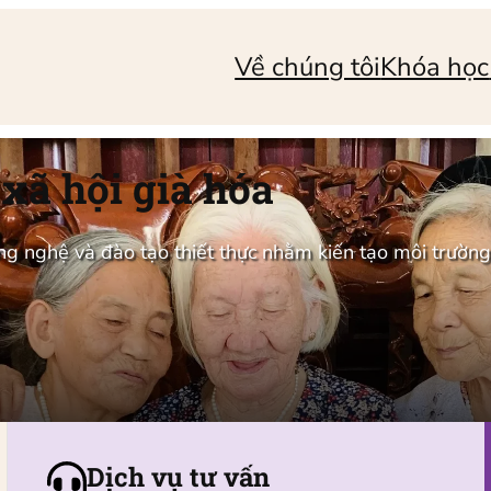
Về chúng tôi
Khóa học
 xã hội già hóa
 nghệ và đào tạo thiết thực nhằm kiến tạo môi trường t
Dịch vụ tư vấn