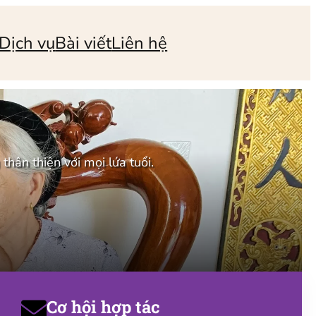
Dịch vụ
Bài viết
Liên hệ
hân thiện với mọi lứa tuổi.
Cơ hội hợp tác