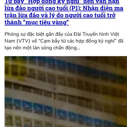
Từ bẫy “Hợp đồng kỳ nghỉ” đến vấn nạn
lừa đảo người cao tuổi (P1): Nhận diện ma
trận lừa đảo và lý do người cao tuổi trở
thành “mục tiêu vàng”
Phóng sự đặc biệt gần đây của Đài Truyền hình Việt
Nam (VTV) về “Cạm bẫy từ các hợp đồng kỳ nghỉ” đã
tạo nên một làn sóng chấn động…