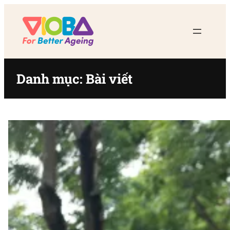
Chuyển
đến
phần
nội
dung
Danh mục:
Bài viết