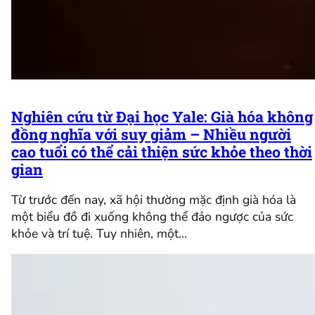
Nghiên cứu từ Đại học Yale: Già hóa không
đồng nghĩa với suy giảm – Nhiều người
cao tuổi có thể cải thiện sức khỏe theo thời
gian
Từ trước đến nay, xã hội thường mặc định già hóa là
một biểu đồ đi xuống không thể đảo ngược của sức
khỏe và trí tuệ. Tuy nhiên, một…