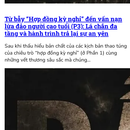
Từ bẫy “Hợp đồng kỳ nghỉ” đến vấn nạn
lừa đảo người cao tuổi (P3): Lá chắn đa
tầng và hành trình trả lại sự an yên
Sau khi thấu hiểu bản chất của các kịch bản thao túng
của chiêu trò “hợp đồng kỳ nghỉ” (ở Phần 1) cùng
những vết thương sâu sắc mà chúng…