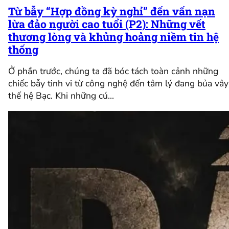
Từ bẫy “Hợp đồng kỳ nghỉ” đến vấn nạn
lừa đảo người cao tuổi (P2): Những vết
thương lòng và khủng hoảng niềm tin hệ
thống
Ở phần trước, chúng ta đã bóc tách toàn cảnh những
chiếc bẫy tinh vi từ công nghệ đến tâm lý đang bủa vây
thế hệ Bạc. Khi những cú…