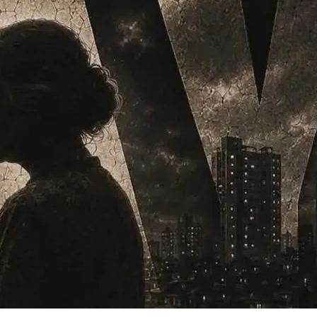
(VTV) về “Cạm bẫy 
làn sóng chấn độn