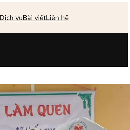
Dịch vụ
Bài viết
Liên hệ
n để phòng chống ngược đãi
 tuổi là một vấn đề nhức nhối nhưng
sau những cánh cửa gia đình đóng kín. Tổn