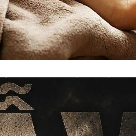
Từ bẫy “Hợp đồ
đảo người cao 
đảo và lý do ng
vàng”
Phóng sự đặc biệt 