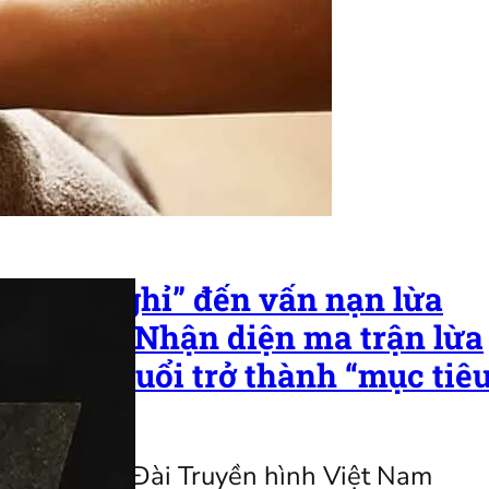
ng kỳ nghỉ” đến vấn nạn lừa
tuổi (P1): Nhận diện ma trận lừa
ười cao tuổi trở thành “mục tiê
gần đây của Đài Truyền hình Việt Nam