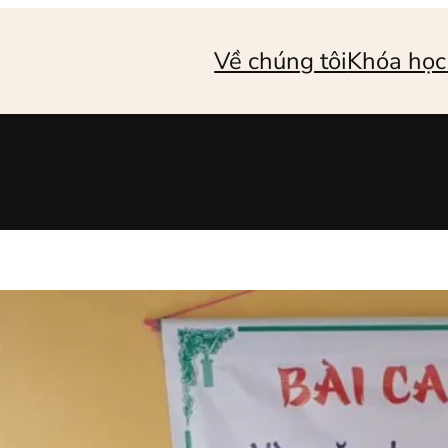
Về chúng tôi
Khóa học
7 cách đơn giả
người cao tuổi
Ngược đãi người cao
thường bị che giấu 