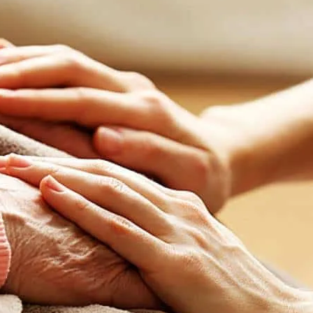
Ngày Thế giới
cao tuổi: Từ g
thời đại số
Hôm nay, ngày 15 t
giới Phòng chống N
Abuse Awareness 