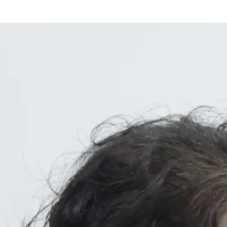
Xóa bỏ khoảng 
động thân thiệ
Trong kỷ nguyên ch
dần trở thành một p
trong khi giới trẻ d