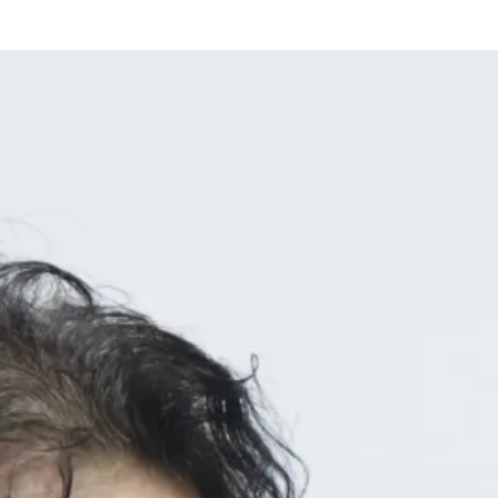
cách số: Thiết kế ứng dụng di
n với người cao tuổi
uyển đổi số mạnh mẽ, công nghệ đang
hần tất yếu của cuộc sống. Tuy nhiên,
ễ dàng bắt…