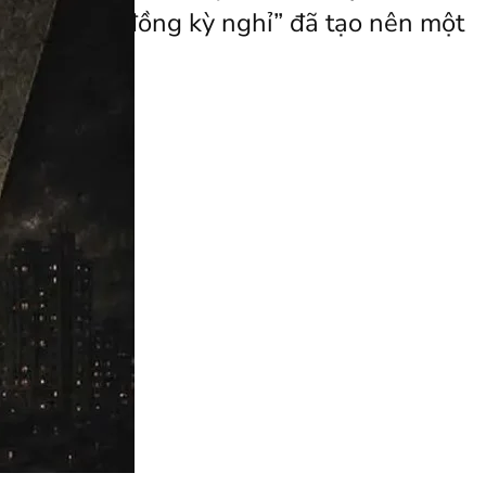
từ các hợp đồng kỳ nghỉ” đã tạo nên một
g…