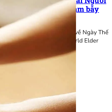
 Phòng chống Ngược đãi Người
óc khuất gia đình tới cạm bẫy
háng 6, thế giới cùng hướng về Ngày Thế
gược đãi Người cao tuổi (World Elder
Day – WEAAD). Đây là…