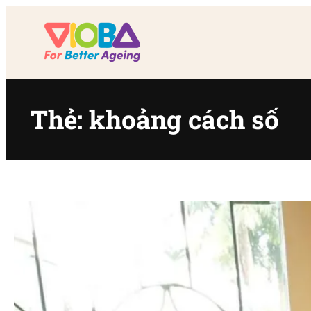
Chuyển
đến
phần
nội
dung
Thẻ:
khoảng cách số