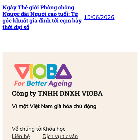
Ngày Thế giới Phòng chống
Ngược đãi Người cao tuổi: Từ
15/06/2026
góc khuất gia đình tới cạm bẫy
thời đại số
Công ty TNHH DNXH VIOBA
Vì một Việt Nam già hóa chủ động
Về chúng tôi
Khóa học
Liên hệ
Dịch vụ tư vấn