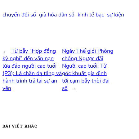
chuyển đổi số
già hóa dân số
kinh tế bạc
sự kiện
←
Từ bẫy “Hợp đồng
Ngày Thế giới Phòng
kỳ nghỉ” đến vấn nạn
chống Ngược đãi
lừa đảo người cao tuổi
Người cao tuổi: Từ
(P3): Lá chắn đa tầng và
góc khuất gia đình
hành trình trả lại sự an
tới cạm bẫy thời đại
yên
số
→
BÀI VIẾT KHÁC