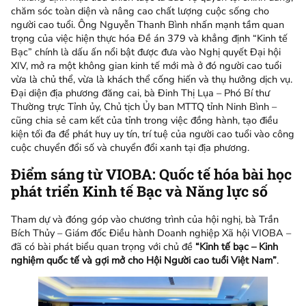
chăm sóc toàn diện và nâng cao chất lượng cuộc sống cho
người cao tuổi. Ông Nguyễn Thanh Bình nhấn mạnh tầm quan
trọng của việc hiện thực hóa Đề án 379 và khẳng định “Kinh tế
Bạc” chính là dấu ấn nổi bật được đưa vào Nghị quyết Đại hội
XIV, mở ra một không gian kinh tế mới mà ở đó người cao tuổi
vừa là chủ thể, vừa là khách thể cống hiến và thụ hưởng dịch vụ.
Đại diện địa phương đăng cai, bà Đinh Thị Lụa – Phó Bí thư
Thường trực Tỉnh ủy, Chủ tịch Ủy ban MTTQ tỉnh Ninh Bình –
cũng chia sẻ cam kết của tỉnh trong việc đồng hành, tạo điều
kiện tối đa để phát huy uy tín, trí tuệ của người cao tuổi vào công
cuộc chuyển đổi số và chuyển đổi xanh tại địa phương.
Điểm sáng từ VIOBA: Quốc tế hóa bài học
phát triển Kinh tế Bạc và Năng lực số
Tham dự và đóng góp vào chương trình của hội nghị, bà Trần
Bích Thủy – Giám đốc Điều hành Doanh nghiệp Xã hội VIOBA –
đã có bài phát biểu quan trọng với chủ đề
“Kinh tế bạc – Kinh
nghiệm quốc tế và gợi mở cho Hội Người cao tuổi Việt Nam”
.