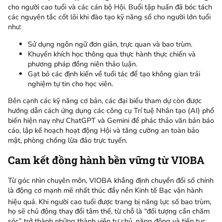
cho người cao tuổi và các cán bộ Hội. Buổi tập huấn đã bóc tách
các nguyên tắc cốt lõi khi đào tạo kỹ năng số cho người lớn tuổi
như:
Sử dụng ngôn ngữ đơn giản, trực quan và bao trùm.
Khuyến khích học thông qua thực hành thực chiến và
phương pháp đồng niên thảo luận.
Gạt bỏ các định kiến về tuổi tác để tạo không gian trải
nghiệm tự tin cho học viên.
Bên cạnh các kỹ năng cơ bản, các đại biểu tham dự còn được
hướng dẫn cách ứng dụng các công cụ Trí tuệ Nhân tạo (AI) phổ
biến hiện nay như ChatGPT và Gemini để phác thảo văn bản báo
cáo, lập kế hoạch hoạt động Hội và tăng cường an toàn bảo
mật, phòng chống lừa đảo trực tuyến.
Cam kết đồng hành bền vững từ VIOBA
Từ góc nhìn chuyên môn, VIOBA khẳng định chuyển đổi số chính
là động cơ mạnh mẽ nhất thúc đẩy nền Kinh tế Bạc vận hành
hiệu quả
. Khi người cao tuổi được trang bị năng lực số bao trùm,
họ sẽ chủ động thay đổi tâm thế, từ chỗ là “đối tượng cần chăm
sóc” trở thành những thành viên tự chủ, năng động và tiếp tục