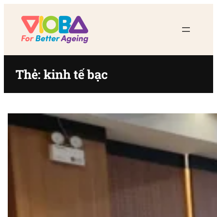
Chuyển
đến
phần
nội
dung
Thẻ:
kinh tế bạc