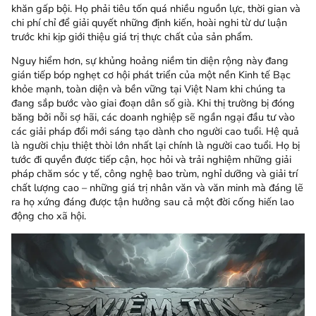
khăn gấp bội. Họ phải tiêu tốn quá nhiều nguồn lực, thời gian và
chi phí chỉ để giải quyết những định kiến, hoài nghi từ dư luận
trước khi kịp giới thiệu giá trị thực chất của sản phẩm.
Nguy hiểm hơn, sự khủng hoảng niềm tin diện rộng này đang
gián tiếp bóp nghẹt cơ hội phát triển của một nền Kinh tế Bạc
khỏe mạnh, toàn diện và bền vững tại Việt Nam khi chúng ta
đang sắp bước vào giai đoạn dân số già. Khi thị trường bị đóng
băng bởi nỗi sợ hãi, các doanh nghiệp sẽ ngần ngại đầu tư vào
các giải pháp đổi mới sáng tạo dành cho người cao tuổi. Hệ quả
là người chịu thiệt thòi lớn nhất lại chính là người cao tuổi. Họ bị
tước đi quyền được tiếp cận, học hỏi và trải nghiệm những giải
pháp chăm sóc y tế, công nghệ bao trùm, nghỉ dưỡng và giải trí
chất lượng cao – những giá trị nhân văn và văn minh mà đáng lẽ
ra họ xứng đáng được tận hưởng sau cả một đời cống hiến lao
động cho xã hội.