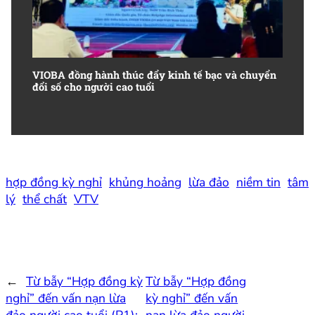
VIOBA đồng hành thúc đẩy kinh tế bạc và chuyển
đổi số cho người cao tuổi
hợp đồng kỳ nghỉ
khủng hoảng
lừa đảo
niềm tin
tâm
lý
thể chất
VTV
←
Từ bẫy “Hợp đồng kỳ
Từ bẫy “Hợp đồng
nghỉ” đến vấn nạn lừa
kỳ nghỉ” đến vấn
đảo người cao tuổi (P1):
nạn lừa đảo người