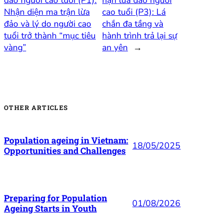
Nhận diện ma trận lừa
cao tuổi (P3): Lá
đảo và lý do người cao
chắn đa tầng và
tuổi trở thành “mục tiêu
hành trình trả lại sự
vàng”
an yên
→
OTHER ARTICLES
Population ageing in Vietnam:
18/05/2025
Opportunities and Challenges
Preparing for Population
01/08/2026
Ageing Starts in Youth