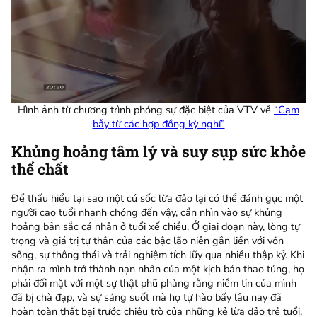
Hình ảnh từ chương trình phóng sự đặc biệt của VTV về
“Cạm
bẫy từ các hợp đồng kỳ nghỉ”
Khủng hoảng tâm lý và suy sụp sức khỏe
thể chất
Để thấu hiểu tại sao một cú sốc lừa đảo lại có thể đánh gục một
người cao tuổi nhanh chóng đến vậy, cần nhìn vào sự khủng
hoảng bản sắc cá nhân ở tuổi xế chiều. Ở giai đoạn này, lòng tự
trọng và giá trị tự thân của các bậc lão niên gắn liền với vốn
sống, sự thông thái và trải nghiệm tích lũy qua nhiều thập kỷ. Khi
nhận ra mình trở thành nạn nhân của một kịch bản thao túng, họ
phải đối mặt với một sự thật phũ phàng rằng niềm tin của mình
đã bị chà đạp, và sự sáng suốt mà họ tự hào bấy lâu nay đã
hoàn toàn thất bại trước chiêu trò của những kẻ lừa đảo trẻ tuổi.