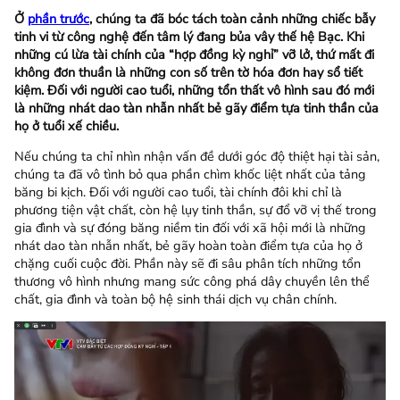
Ở
phần trước
, chúng ta đã bóc tách toàn cảnh những chiếc bẫy
tinh vi từ công nghệ đến tâm lý đang bủa vây thế hệ Bạc. Khi
những cú lừa tài chính của “hợp đồng kỳ nghỉ” vỡ lở, thứ mất đi
không đơn thuần là những con số trên tờ hóa đơn hay sổ tiết
kiệm. Đối với người cao tuổi, những tổn thất vô hình sau đó mới
là những nhát dao tàn nhẫn nhất bẻ gãy điểm tựa tinh thần của
họ ở tuổi xế chiều.
Nếu chúng ta chỉ nhìn nhận vấn đề dưới góc độ thiệt hại tài sản,
chúng ta đã vô tình bỏ qua phần chìm khốc liệt nhất của tảng
băng bi kịch. Đối với người cao tuổi, tài chính đôi khi chỉ là
phương tiện vật chất, còn hệ lụy tinh thần, sự đổ vỡ vị thế trong
gia đình và sự đóng băng niềm tin đối với xã hội mới là những
nhát dao tàn nhẫn nhất, bẻ gãy hoàn toàn điểm tựa của họ ở
chặng cuối cuộc đời. Phần này sẽ đi sâu phân tích những tổn
thương vô hình nhưng mang sức công phá dây chuyền lên thể
chất, gia đình và toàn bộ hệ sinh thái dịch vụ chân chính.