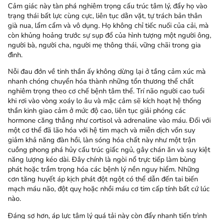
Cảm giác này tàn phá nghiêm trọng cấu trúc tâm lý, đẩy họ vào
trạng thái bất lực cùng cực, liên tục dằn vặt, tự trách bản thân
già nua, lẩm cẩm và vô dụng. Họ không chỉ tiếc nuối của cải, mà
còn khủng hoảng trước sự sụp đổ của hình tượng một người ông,
người bà, người cha, người mẹ thông thái, vững chãi trong gia
đình.
Nỗi đau đớn về tinh thần ấy không dừng lại ở tầng cảm xúc mà
nhanh chóng chuyển hóa thành những tổn thương thể chất
nghiêm trọng theo cơ chế bệnh tâm thể. Trí não người cao tuổi
khi rơi vào vòng xoáy lo âu và mặc cảm sẽ kích hoạt hệ thống
thần kinh giao cảm ở mức độ cao, liên tục giải phóng các
hormone căng thẳng như cortisol và adrenaline vào máu. Đối với
một cơ thể đã lão hóa với hệ tim mạch và miễn dịch vốn suy
giảm khả năng đàn hồi, làn sóng hóa chất này như một trận
cuồng phong phá hủy cấu trúc giấc ngủ, gây chán ăn và suy kiệt
năng lượng kéo dài. Đây chính là ngòi nổ trực tiếp làm bùng
phát hoặc trầm trọng hóa các bệnh lý nền nguy hiểm. Những
cơn tăng huyết áp kịch phát đột ngột có thể dẫn đến tai biến
mạch máu não, đột quỵ hoặc nhồi máu cơ tim cấp tính bất cứ lúc
nào.
Đáng sợ hơn, áp lực tâm lý quá tải này còn đẩy nhanh tiến trình