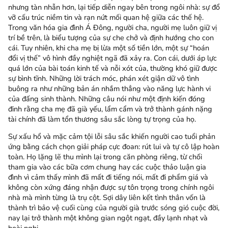
nhưng tàn nhẫn hơn, lại tiếp diễn ngay bên trong ngôi nhà: sự đổ
vỡ cấu trúc niềm tin và rạn nứt mối quan hệ giữa các thế hệ.
Trong văn hóa gia đình Á Đông, người cha, người mẹ luôn giữ vị
trí bề trên, là biểu tượng của sự che chở và định hướng cho con
cái. Tuy nhiên, khi cha mẹ bị lừa một số tiền lớn, một sự “hoán
đổi vị thế” vô hình đầy nghiệt ngã đã xảy ra. Con cái, dưới áp lực
quá lớn của bài toán kinh tế và nỗi xót của, thường khó giữ được
sự bình tĩnh. Những lời trách móc, phán xét giận dữ vô tình
buông ra như những bản án nhắm thẳng vào năng lực hành vi
của đấng sinh thành. Những câu nói như một định kiến đóng
đinh rằng cha mẹ đã già yếu, lẩm cẩm và trở thành gánh nặng
tài chính đã làm tổn thương sâu sắc lòng tự trọng của họ.
Sự xấu hổ và mặc cảm tội lỗi sâu sắc khiến người cao tuổi phản
ứng bằng cách chọn giải pháp cực đoan: rút lui và tự cô lập hoàn
toàn. Họ lặng lẽ thu mình lại trong căn phòng riêng, từ chối
tham gia vào các bữa cơm chung hay các cuộc thảo luận gia
đình vì cảm thấy mình đã mất đi tiếng nói, mất đi phẩm giá và
không còn xứng đáng nhận được sự tôn trọng trong chính ngôi
nhà mà mình từng là trụ cột. Sợi dây liên kết tình thân vốn là
thành trì bảo vệ cuối cùng của người già trước sóng gió cuộc đời,
nay lại trở thành một không gian ngột ngạt, đầy lạnh nhạt và