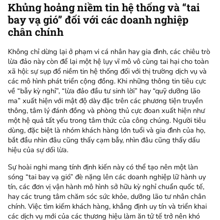
Khủng hoảng niềm tin hệ thống và “tai
bay vạ gió” đối với các doanh nghiệp
chân chính
Không chỉ dừng lại ở phạm vi cá nhân hay gia đình, các chiêu trò
lừa đảo này còn để lại một hệ lụy vĩ mô vô cùng tai hại cho toàn
xã hội: sự sụp đổ niềm tin hệ thống đối với thị trường dịch vụ và
các mô hình phát triển cộng đồng. Khi những thông tin tiêu cực
về “bẫy kỳ nghỉ”, “lừa đảo đầu tư sinh lời” hay “quỹ dưỡng lão
ma” xuất hiện với mật độ dày đặc trên các phương tiện truyền
thông, tâm lý đánh đồng và phòng thủ cực đoan xuất hiện như
một hệ quả tất yếu trong tâm thức của công chúng. Người tiêu
dùng, đặc biệt là nhóm khách hàng lớn tuổi và gia đình của họ,
bắt đầu nhìn đâu cũng thấy cạm bẫy, nhìn đâu cũng thấy dấu
hiệu của sự dối lừa.
Sự hoài nghi mang tính định kiến này có thể tạo nên một làn
sóng “tai bay vạ gió” đè nặng lên các doanh nghiệp lữ hành uy
tín, các đơn vị vận hành mô hình sở hữu kỳ nghỉ chuẩn quốc tế,
hay các trung tâm chăm sóc sức khỏe, dưỡng lão tư nhân chân
chính. Việc tìm kiếm khách hàng, khẳng định uy tín và triển khai
các dịch vụ mới của các thương hiệu làm ăn tử tế trở nên khó