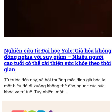
Nghiên cứu từ Đại học Yale: Già hóa không
đồng nghĩa với suy giảm – Nhiều người
cao tuổi có thể cải thiện sức khỏe theo thời
gian
Từ trước đến nay, xã hội thường mặc định già hóa là
một biểu đồ đi xuống không thể đảo ngược của sức
khỏe và trí tuệ. Tuy nhiên, một…