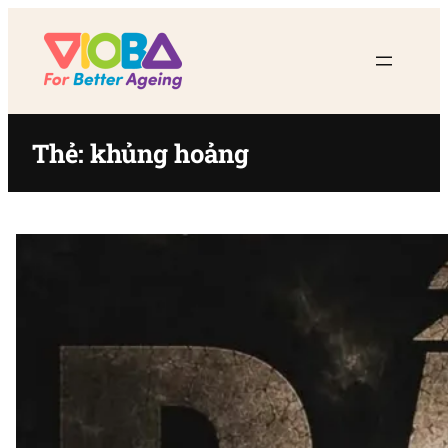
Chuyển
đến
phần
nội
dung
Thẻ:
khủng hoảng